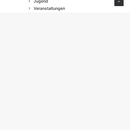
Jugend
Veranstaltungen
Projekte
danz
im
Austrian Glastechnik Award
Sachverständigen-Symposium
owie
DIESEN BEITRAG TEILEN