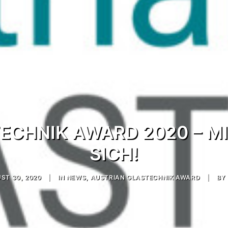
ECHNIK AWARD 2020 – 
SICH!
ST 30, 2020
|
IN
NEWS
,
AUSTRIAN GLASTECHNIK AWARD
|
BY