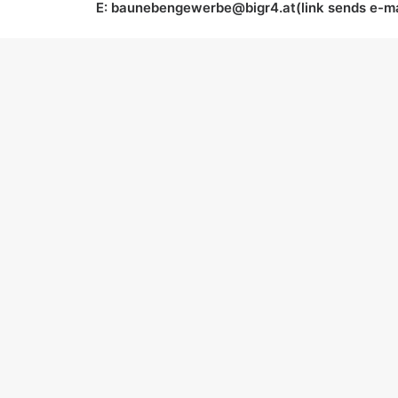
E:
baunebengewerbe@bigr4.at
(link sends e-ma
PREISVERLEIHUNG
Die Verleihung der Austrian Glastechnik Award
Hotel Schloss Wilhelminenberg in Wien statt.
PREISE
Alle Nominierten erhalten zwei Eintrittskarte
Präsentationen des Siegerprojekts und des Unt
Homepages
www.dieglaser.at
(link is external)
,
w
external)
sowie dem
facebook
(link is external)
-
ADD COMMENT
Du musst
angemeldet
sein, um einen Kommenta